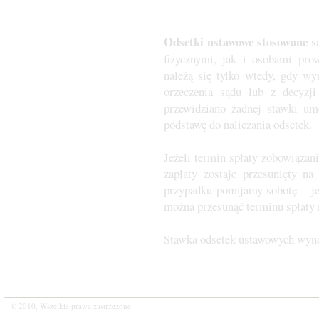
Odsetki ustawowe stosowane
są
fizycznymi, jak i osobami pro
należą się tylko wtedy, gdy wy
orzeczenia sądu lub z decyzj
przewidziano żadnej stawki um
podstawę do naliczania odsetek.
Jeżeli termin spłaty zobowiązani
zapłaty zostaje przesunięty 
przypadku pomijamy sobotę – jeż
można przesunąć terminu spłaty 
Stawka odsetek ustawowych wyn
© 2010, Wszelkie prawa zastrzeżone