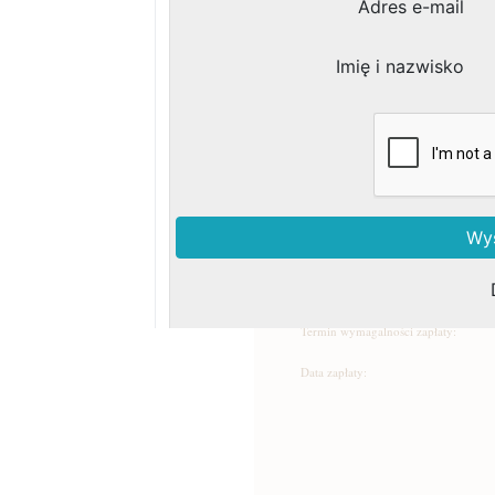
czynności prawnej albo z usta
właściwego organu. Jeżeli wysok
- należą się odsetki ustawowe.
Kwota odsetek jest wyliczana 
liczby dni.
Podaj kwotę:
Termin wymagalności zapłaty:
Data zapłaty: