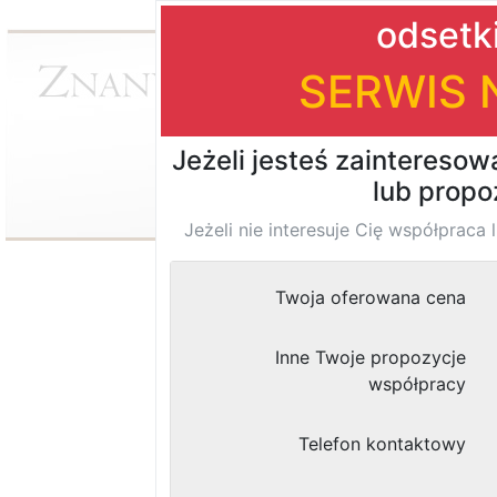
Odsetki ustawowe
Wysokość odsetek ustawowyc
Ministrów. Odsetki od sumy pieni